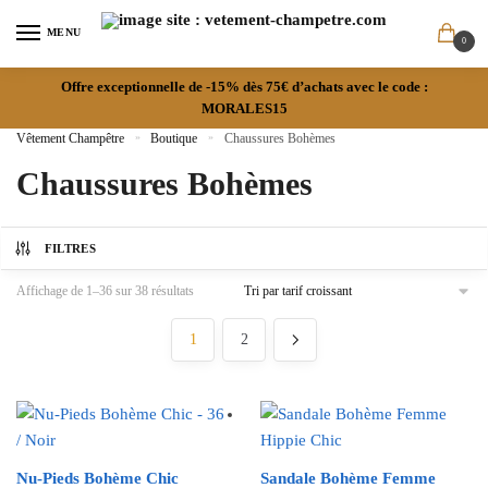
MENU
0
Offre exceptionnelle de -15% dès 75€ d’achats avec le code :
MORALES15
Vêtement Champêtre
»
Boutique
»
Chaussures Bohèmes
Chaussures Bohèmes
FILTRES
Affichage de 1–36 sur 38 résultats
1
2
Nu-Pieds Bohème Chic
Sandale Bohème Femme