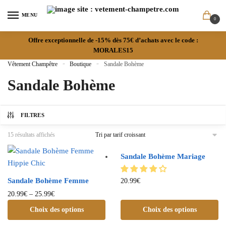
MENU
0
Offre exceptionnelle de -15% dès 75€ d’achats avec le code :
MORALES15
Vêtement Champêtre
»
Boutique
»
Sandale Bohème
Sandale Bohème
FILTRES
15 résultats affichés
Sandale Bohème Mariage
Sandale Bohème Femme
20.99
€
20.99
€
–
25.99
€
Choix des options
Choix des options