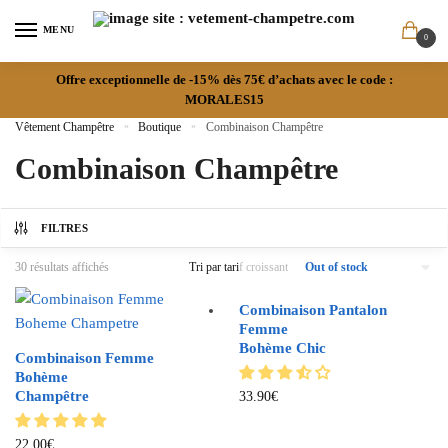
MENU
0
Offre exceptionnelle de -15% dès 75€ d’achats avec le code :
MORALES15
Vêtement Champêtre
»
Boutique
»
Combinaison Champêtre
Combinaison Champêtre
FILTRES
30 résultats affichés
Out of stock
Combinaison Pantalon
Femme
Bohème Chic
Combinaison Femme
Bohème
Champêtre
33.90
€
22.00
€