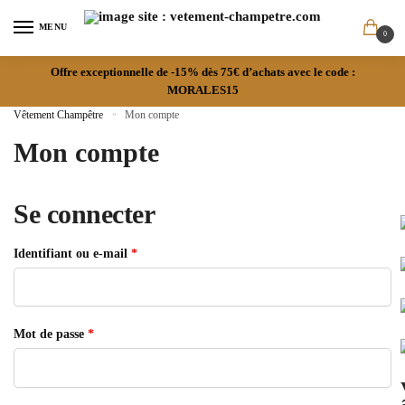
MENU
0
Offre exceptionnelle de -15% dès 75€ d’achats avec le code :
MORALES15
Vêtement Champêtre
»
Mon compte
Mon compte
Se connecter
Identifiant ou e-mail
*
Mot de passe
*