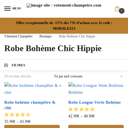
MENU
0
Offre exceptionnelle de -15% dès 75€ d’achats avec le code :
MORALES15
Vêtement Champêtre
»
Boutique
»
Robe Bohème Chic Hippie
Robe Bohème Chic Hippie
FILTRES
29 résultats affichés
Robe bohème champêtre &
Robe Longue Verte Bohème
chic
42.99
€
–
48.99
€
35.99
€
–
43.99
€