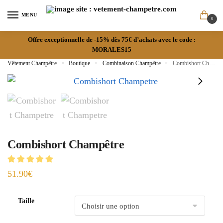
MENU
0
Offre exceptionnelle de -15% dès 75€ d’achats avec le code :
MORALES15
Vêtement Champêtre
»
Boutique
»
Combinaison Champêtre
»
Combishort Champêtre
Combishort Champêtre
51.90
€
Taille