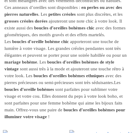
et sont mélangées avec des vêtements décontractés ou habillés.
Ces anneaux d’oreilles sont disponibles :
en perles ou avec des
pierres naturelles
. Les
petites créoles
sont plus discrètes, et les
grosses créoles dorées
ajouteront une note chic à votre look. Il
existe aussi des
boucles d’oreilles bohèmes chic
avec des formes
géométriques, des motifs gravés et des effets martelés.
Les
boucles d’oreille bohème chic
apporteront une touche de
lumière à votre visage. Les grandes créoles pendantes sont très
élégantes et peuvent se porter pour une soirée habillée ou pour un
mariage bohème
. Les
boucles d’oreilles bohèmes de style
vintage
sont aussi très à la mode et ajouteront une touche rétro à
votre look. Les
boucles d’oreilles bohèmes ethniques
avec des
pierres précieuses ou semi-précieuses sont très séduisantes.Les
boucles d’oreille bohèmes
sont parfaites pour sublimer votre
visage et votre cou. Elles donnent du peps à votre look boho, et
sont parfaites pour une femme bohème qui aime les bijoux faits
main. Offrez-vous une paire de
boucles d’oreilles bohèmes pour
illuminer votre visage
!