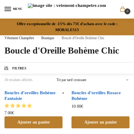
MENU
0
Offre exceptionnelle de -15% dès 75€ d’achats avec le code :
MORALES15
Vêtement Champêtre
»
Boutique
»
Boucle d'Oreille Bohème Chic
Boucle d'Oreille Bohème Chic
FILTRES
30 résultats affichés
Boucles d’oreilles Bohème
Boucles d’oreilles Rosace
Fantaisie
Bohème
10.00
€
7.00
€
Ajouter au panier
Ajouter au panier