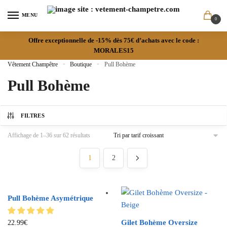
MENU
0
Offre exceptionnelle de -15% dès 75€ d’achats avec le code :
MORALES15
Vêtement Champêtre
»
Boutique
»
Pull Bohème
Pull Bohème
FILTRES
Affichage de 1–36 sur 62 résultats
1
2
Pull Bohème Asymétrique
Gilet Bohème Oversize
22.99
€