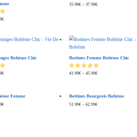
ohème
35.99
€
–
37.99
€
9
€
anges Bohème Chic
Bottines Femme Bohème Chic
9
€
41.99
€
–
45.99
€
ohème Femme
Bottines Bourgeois Bohème
9
€
51.99
€
–
62.99
€