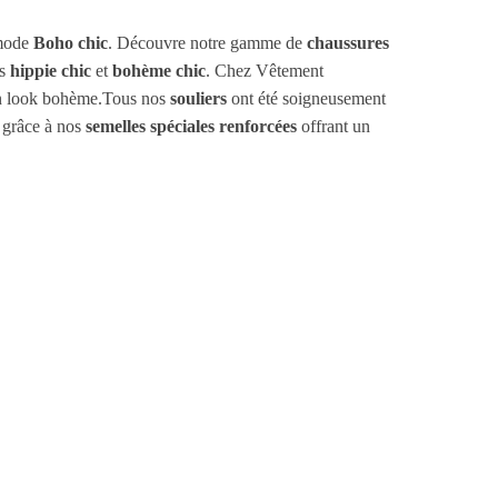
mode
Boho chic
. Découvre notre gamme de
chaussures
es
hippie chic
et
bohème chic
. Chez Vêtement
ton look bohème.Tous nos
souliers
ont été soigneusement
grâce à nos
semelles spéciales renforcées
offrant un