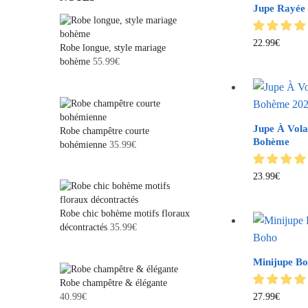
Jupe Rayée 
22.99
€
Robe longue, style mariage
bohème
55.99
€
Jupe À Vola
Robe champêtre courte
Bohème
bohémienne
35.99
€
23.99
€
Robe chic bohème motifs floraux
décontractés
35.99
€
Minijupe B
Robe champêtre & élégante
27.99
€
40.99
€