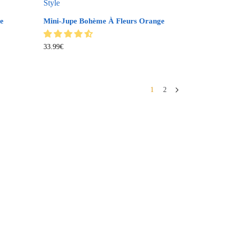
e
Mini-Jupe Bohème À Fleurs Orange
33.99
€
1
2