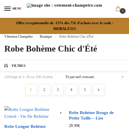
MENU
0
Offre exceptionnelle de -15% dès 75€ d’achats avec le code :
MORALES15
Vêtement Champêtre
»
Boutique
»
Robe Bohème Chic d'Été
Robe Bohème Chic d'Été
FILTRES
Affichage de 1–36 sur 168 résultats
1
2
3
4
5
Robe Bohème Rouge de
Petite Taille – Lise
28.99
€
Robe Longue Bohème