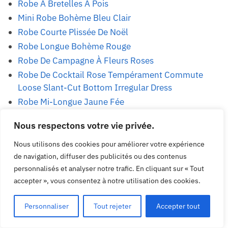
Robe À Bretelles À Pois
Mini Robe Bohème Bleu Clair
Robe Courte Plissée De Noël
Robe Longue Bohème Rouge
Robe De Campagne À Fleurs Roses
Robe De Cocktail Rose Tempérament Commute
Loose Slant-Cut Bottom Irregular Dress
Robe Mi-Longue Jaune Fée
Robe Courte Jaune Bohème
Nous respectons votre vie privée.
Robe Rose À Fleurs Avec Manches Bouffantes Pour
Femme
Nous utilisons des cookies pour améliorer votre expérience
de navigation, diffuser des publicités ou des contenus
Robe Rustique Mignonne
personnalisés et analyser notre trafic. En cliquant sur « Tout
Robe Noire À Pois Pour Femme
accepter », vous consentez à notre utilisation des cookies.
Robe Noire À Fleurs Roses
Robe Bohème Noire Dentelle Pure
Personnaliser
Tout rejeter
Accepter tout
Robe À Fleurs D'Automne Bohemuan