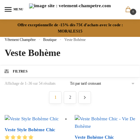
MENU
0
Offre exceptionnelle de -15% dès 75€ d’achats avec le code :
MORALES15
Vêtement Champêtre
»
Boutique
»
Veste Bohème
Veste Bohème
FILTRES
Affichage de 1–36 sur 54 résultats
1
2
Veste Style Bohème Chic
Veste Bohème Chic