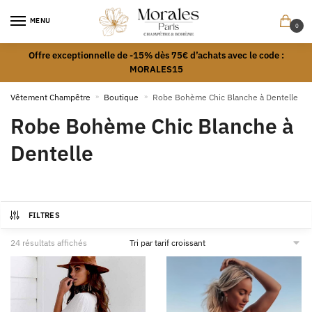
MENU
0
Offre exceptionnelle de -15% dès 75€ d’achats avec le code :
MORALES15
Vêtement Champêtre
»
Boutique
»
Robe Bohème Chic Blanche à Dentelle
Robe Bohème Chic Blanche à
Dentelle
FILTRES
24 résultats affichés