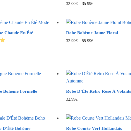
32.00
€
–
35.99
€
e Chaude En Été
Robe Bohème Jaune Floral
32.99
€
–
55.99
€
e Bohème Formelle
Robe D’Été Rétro Rose À Volant
32.99
€
le D’Été Bohème
Robe Courte Vert Hollandais