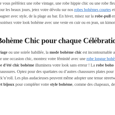
e vous préfériez une robe vintage, une robe hippie chic ou une robe fl
our les beaux jours, jetez votre dévolu sur nos
robes bohèmes courtes
et
gner avec style, de la plage au bar. En hiver, misez sur la
robe-pull
en
ssoirisez votre look bohème avec une veste en cuir ou en jean, un kimon
 Bohème Chic pour chaque Célébrati
iage
ou une soirée habillée, la
mode bohème chic
est incontournable 
ur une occasion chic, montrez votre féminité avec une
robe longue boh
e d’été chic bohème
illuminera votre look sans erreur ! La
robe boho
chaussures. Optez pour des spartiates ou d’autres chaussures plates pour
ck’n’roll. Les plus audacieuses peuvent même adopter une tenue streetw
et bijoux
pour compléter votre
style bohème
, comme des chapeaux, des 