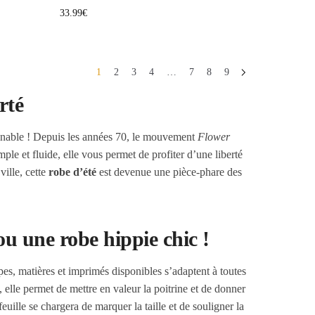
33.99
€
1
2
3
4
…
7
8
9
rté
inable ! Depuis les années 70, le mouvement
Flower
e et fluide, elle vous permet de profiter d’une liberté
ille, cette
robe d’été
est devenue une pièce-phare des
u une robe hippie chic !
es, matières et imprimés disponibles s’adaptent à toutes
, elle permet de mettre en valeur la poitrine et de donner
feuille se chargera de marquer la taille et de souligner la