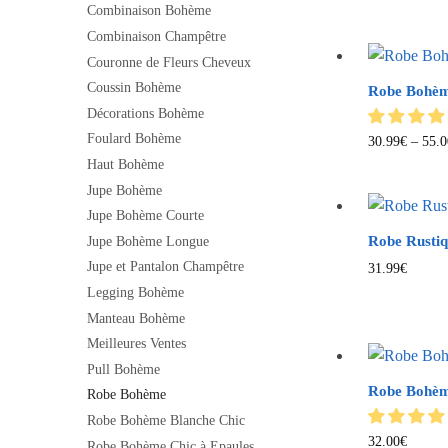
Combinaison Bohème
Combinaison Champêtre
Couronne de Fleurs Cheveux
Coussin Bohème
Robe Bohèm
Décorations Bohème
Foulard Bohème
30.99
€
–
55.0
Haut Bohème
Jupe Bohème
Jupe Bohème Courte
Robe Rusti
Jupe Bohème Longue
Jupe et Pantalon Champêtre
31.99
€
Legging Bohème
Manteau Bohème
Meilleures Ventes
Pull Bohème
Robe Bohème
Robe Bohème
Robe Bohème Blanche Chic
32.00
€
Robe Bohème Chic à Epaules