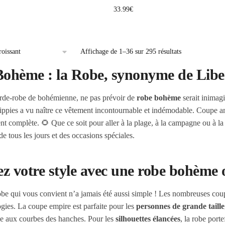
33.99
€
Affichage de 1–36 sur 295 résultats
Bohème : la Robe, synonyme de Libe
rde-robe de bohémienne, ne pas prévoir de
robe bohème
serait inimag
ppies a vu naître ce vêtement incontournable et indémodable. Coupe ampl
 complète. 🌻 Que ce soit pour aller à la plage, à la campagne ou à la v
e tous les jours et des occasions spéciales.
z votre style avec une robe bohème o
obe qui vous convient n’a jamais été aussi simple ! Les nombreuses coup
gies. La coupe empire est parfaite pour les
personnes de grande taille
e aux courbes des hanches. Pour les
silhouettes élancées
, la robe porte