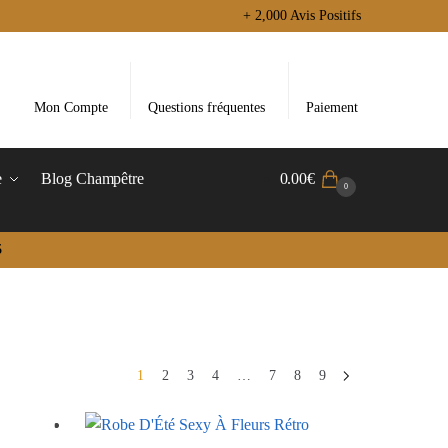
+ 2,000 Avis Positifs
Mon Compte
Questions fréquentes
Paiement
e
Blog Champêtre
0.00
€
0
5
1
2
3
4
…
7
8
9