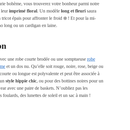
eurie bohème, vous trouverez votre bonheur parmi notre
 leur
imprimé floral
. Un modèle
long et fleuri
saura
 tricot épais pour affronter le froid ❄️ ! Et pour la mi-
o long ou un cardigan en laine.
on
avec une robe courte brodée ou une somptueuse
robe
ème
et un dos nu. Qu’elle soit rouge, noire, rose, beige ou
courte ou longue est polyvalente et peut être associée à
 un
style hippie chic
, ou pour des bottines noires pour un
ear avec une paire de baskets. N’oubliez pas les
foulards, des lunettes de soleil et un sac à main !