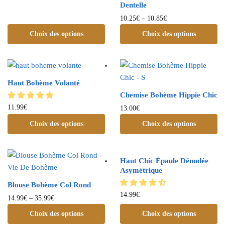
Dentelle
10.25
€
–
10.85
€
Choix des options
Choix des options
Haut Bohème Volanté
Chemise Bohème Hippie Chic
11.99
€
13.00
€
Choix des options
Choix des options
Haut Chic Épaule Dénudée
Asymétrique
Blouse Bohème Col Rond
14.99
€
14.99
€
–
35.99
€
Choix des options
Choix des options