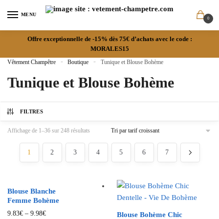
MENU
0
Offre exceptionnelle de -15% dès 75€ d’achats avec le code :
MORALES15
Vêtement Champêtre
»
Boutique
»
Tunique et Blouse Bohème
Tunique et Blouse Bohème
FILTRES
Affichage de 1–36 sur 248 résultats
1
2
3
4
5
6
7
Blouse Blanche
Femme Bohème
9.83
€
–
9.98
€
Blouse Bohème Chic