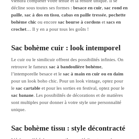
viendra compléter votre tenue et la rendre unique. Il se
décline sous toutes ses formes :
besace en cuir
,
sac rond en
paille
,
sac à dos en tissu
,
cabas en paille tressée
,
pochette
bohème chic
ou encore
sac bourse à cordons
et
sacs en
crochet
… Il y en a pour tous les goûts !
Sac bohème cuir : look intemporel
Le cuir ou le similicuir offrent des possibilités infinies. On
retrouve le fameux
sac à bandoulière bohème
,
l’intemporelle besace et le
sac à main en cuir ou en daim
pour un look boho chic. Pour un look vintage, optez pour
le
sac cartable
et pour les sorties en festival, optez pour le
sac banane
. Les possibilités de décorations et de matières
sont multiples pour donner à votre style une personnalité
unique.
Sac bohème tissu : style décontracté