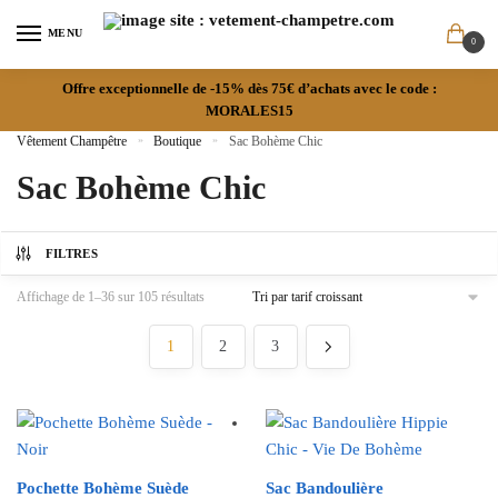
MENU
0
Offre exceptionnelle de -15% dès 75€ d’achats avec le code :
MORALES15
Vêtement Champêtre
»
Boutique
»
Sac Bohème Chic
Sac Bohème Chic
FILTRES
Affichage de 1–36 sur 105 résultats
1
2
3
Pochette Bohème Suède
Sac Bandoulière