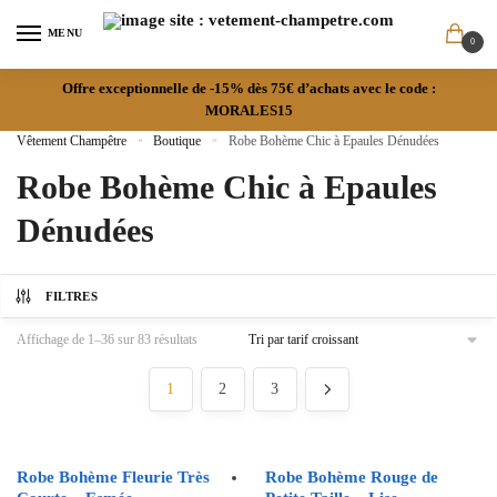
MENU
0
Offre exceptionnelle de -15% dès 75€ d’achats avec le code :
MORALES15
Vêtement Champêtre
»
Boutique
»
Robe Bohème Chic à Epaules Dénudées
Robe Bohème Chic à Epaules
Dénudées
FILTRES
Affichage de 1–36 sur 83 résultats
1
2
3
Robe Bohème Fleurie Très
Robe Bohème Rouge de