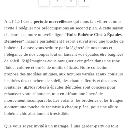
1
2
3
Ah, l’été ! Cette
période merveilleuse
qui nous fait vibrer et nous
invite à reléguer nos préoccupations au second plan. A cette saison
chaleureuse, notre nouvelle ligne
“Robe Bohème Chic à Épaules
Dénudées”
incarne parfaitement l’esprit estival avec une touche de
bohème. Laissez-vous séduire par la légèreté de nos tissus et
l’élégance de nos coupes tout en laissant vos épaules être baignées
de soleil. 🌞🍃Imaginez-vous naviguer avec grâce dans une robe
fluide, colorée et ornée de motifs délicats. Notre collection
propose des modèles uniques, aux textures variées et aux couleurs
inspirées des couchers de soleil, des champs fleuris et des mers
lointaines. 🌊Nos robes à épaules dénudées sont conçues pour
rehausser votre silhouette, tout en offrant une liberté de
mouvement incomparable. Les volants, les broderies et les franges
ajoutent une touche de fantaisie à chaque pièce, pour une allure
bohème chic absolument irrésistible.
Que vous soyez invité à un mariage, à une garden-party ou tout