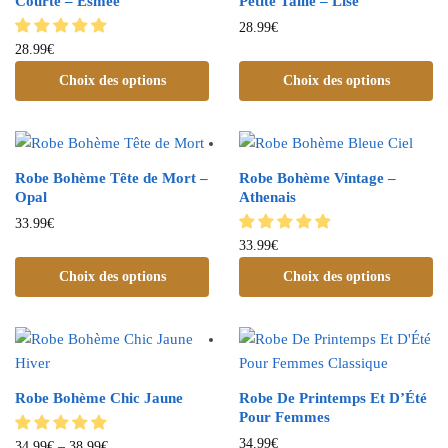
Courte – Esmée
Petite Taille – Lise
28.99
€
28.99
€
Choix des options
Choix des options
Robe Bohème Tête de Mort –
Robe Bohème Vintage –
Opal
Athenais
33.99
€
33.99
€
Choix des options
Choix des options
Robe Bohème Chic Jaune
Robe De Printemps Et D’Été
Pour Femmes
34.99
€
34.99
€
–
38.99
€