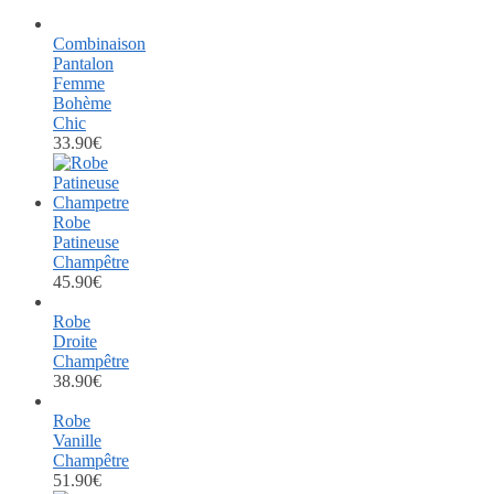
Combinaison
Pantalon
Femme
Bohème
Chic
33.90
€
Robe
Patineuse
Champêtre
45.90
€
Robe
Droite
Champêtre
38.90
€
Robe
Vanille
Champêtre
51.90
€