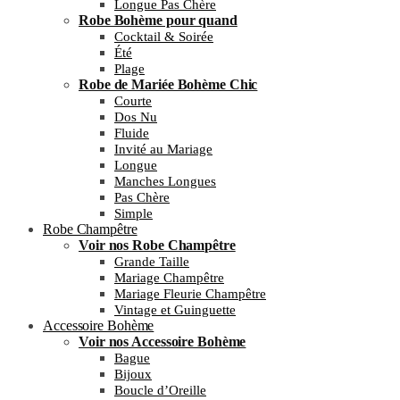
Longue Pas Chère
Robe Bohème pour quand
Cocktail & Soirée
Été
Plage
Robe de Mariée Bohème Chic
Courte
Dos Nu
Fluide
Invité au Mariage
Longue
Manches Longues
Pas Chère
Simple
Robe Champêtre
Voir nos Robe Champêtre
Grande Taille
Mariage Champêtre
Mariage Fleurie Champêtre
Vintage et Guinguette
Accessoire Bohème
Voir nos Accessoire Bohème
Bague
Bijoux
Boucle d’Oreille