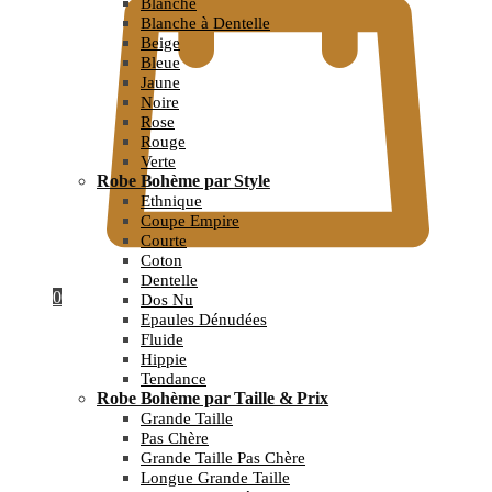
Blanche
Blanche à Dentelle
Beige
Bleue
Jaune
Noire
Rose
Rouge
Verte
Robe Bohème par Style
Ethnique
Coupe Empire
Courte
Coton
Dentelle
0
Dos Nu
Epaules Dénudées
Fluide
Hippie
Tendance
Robe Bohème par Taille & Prix
Grande Taille
Pas Chère
Grande Taille Pas Chère
Longue Grande Taille