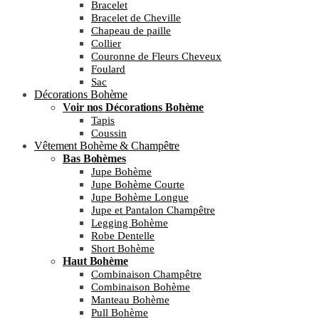
Bracelet
Bracelet de Cheville
Chapeau de paille
Collier
Couronne de Fleurs Cheveux
Foulard
Sac
Décorations Bohème
Voir nos Décorations Bohème
Tapis
Coussin
Vêtement Bohème & Champêtre
Bas Bohèmes
Jupe Bohème
Jupe Bohème Courte
Jupe Bohème Longue
Jupe et Pantalon Champêtre
Legging Bohème
Robe Dentelle
Short Bohème
Haut Bohème
Combinaison Champêtre
Combinaison Bohème
Manteau Bohème
Pull Bohème