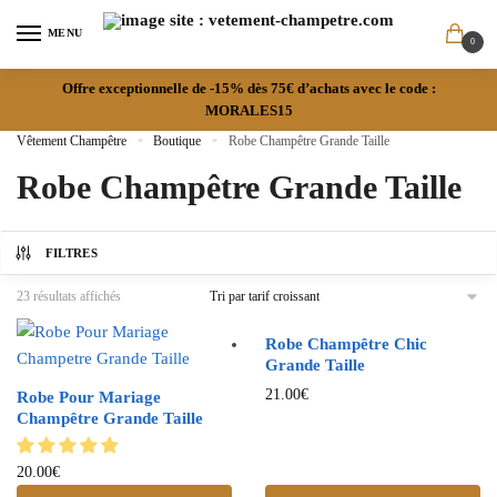
MENU
0
Offre exceptionnelle de -15% dès 75€ d’achats avec le code :
MORALES15
Vêtement Champêtre
»
Boutique
»
Robe Champêtre Grande Taille
Robe Champêtre Grande Taille
FILTRES
23 résultats affichés
Robe Champêtre Chic
Grande Taille
21.00
€
Robe Pour Mariage
Champêtre Grande Taille
20.00
€