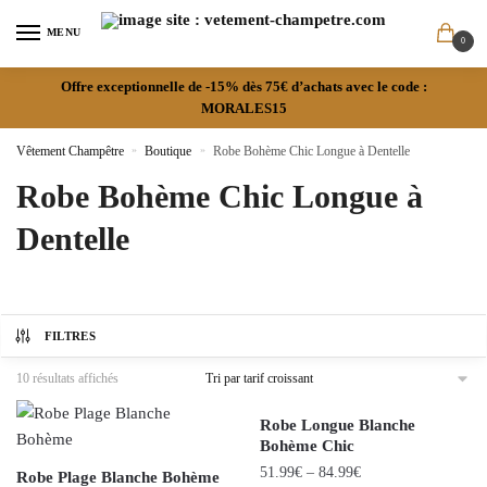
MENU
0
Offre exceptionnelle de -15% dès 75€ d’achats avec le code :
MORALES15
Vêtement Champêtre
»
Boutique
»
Robe Bohème Chic Longue à Dentelle
Robe Bohème Chic Longue à
Dentelle
FILTRES
10 résultats affichés
Robe Longue Blanche
Bohème Chic
51.99
€
–
84.99
€
Robe Plage Blanche Bohème