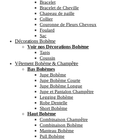
Bracelet
Bracelet de Cheville
Chapeau de paille
Collier
Couronne de Fleurs Cheveux
Foulard
Sac
Décorations Bohème
Voir nos Décorations Bohème
Tapis
Coussin
Vêtement Bohème & Champêtre
Bas Bohèmes
Jupe Bohème
Jupe Bohème Courte
Jupe Bohème Longue
Jupe et Pantalon Champêtre
Legging Bohème
Robe Dentelle
Short Bohème
Haut Bohème
Combinaison Champêtre
Combinaison Bohème
Manteau Bohème
Pull Bohème