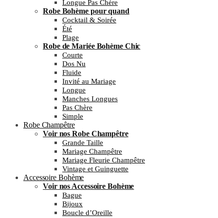
Longue Pas Chère
Robe Bohème pour quand
Cocktail & Soirée
Été
Plage
Robe de Mariée Bohème Chic
Courte
Dos Nu
Fluide
Invité au Mariage
Longue
Manches Longues
Pas Chère
Simple
Robe Champêtre
Voir nos Robe Champêtre
Grande Taille
Mariage Champêtre
Mariage Fleurie Champêtre
Vintage et Guinguette
Accessoire Bohème
Voir nos Accessoire Bohème
Bague
Bijoux
Boucle d’Oreille