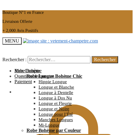
Boutique N°1 en France
Livraison Offerte
+ 2,000 Avis Positifs
MENU
Rechercher :
Rechercher :
Mon Compte
Robe Bohème
Questions fréquentes
Robe Longue Bohème Chic
Paiement
Hippie Longue
Longue et Blanche
0.00
€
Longue à Dentelle
Longue à Dos Nu
Longue et Fleurie
Longue et Noire
Longue pour l’Été
Manches Longues
Mi-Longue
Robe Bohème par Couleur