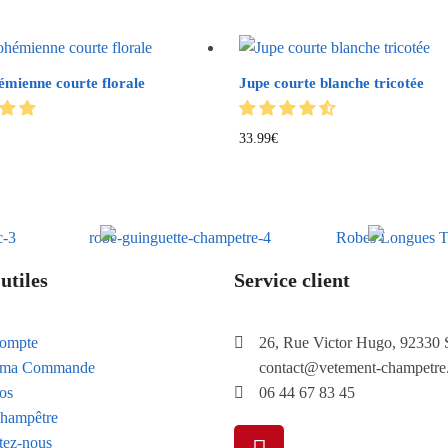
émienne courte florale
Jupe courte blanche tricotée
33.99
€
utiles
Service client
ompte
26, Rue Victor Hugo, 92330 
e ma Commande
contact@vetement-champetre
os
06 44 67 83 45
hampêtre
tez-nous