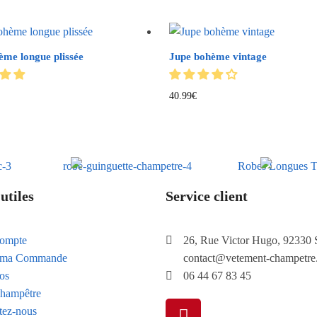
ème longue plissée
Jupe bohème vintage
40.99
€
utiles
Service client
ompte
26, Rue Victor Hugo, 92330 
e ma Commande
contact@vetement-champetre
os
06 44 67 83 45
hampêtre
tez-nous