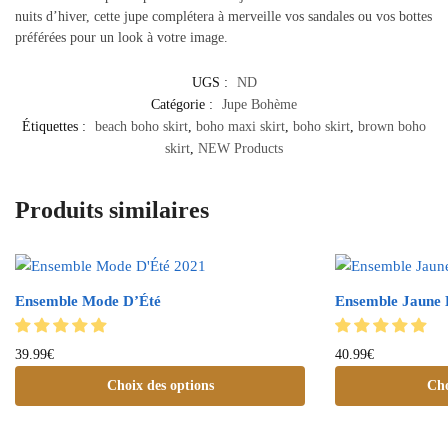
nuits d’hiver, cette jupe complétera à merveille vos sandales ou vos bottes
préférées pour un look à votre image.
UGS :
ND
Catégorie :
Jupe Bohème
Étiquettes :
beach boho skirt
,
boho maxi skirt
,
boho skirt
,
brown boho
skirt
,
NEW Products
Produits similaires
Ensemble Mode D’Été
Ensemble Jaune 
39.99
€
40.99
€
Choix des options
Cho