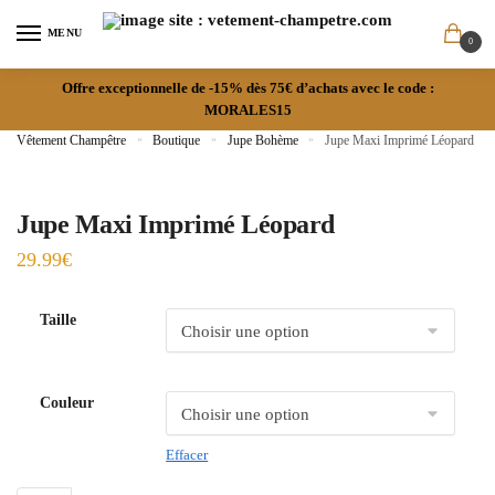
MENU
0
Offre exceptionnelle de -15% dès 75€ d’achats avec le code :
MORALES15
Vêtement Champêtre
»
Boutique
»
Jupe Bohème
»
Jupe Maxi Imprimé Léopard
Jupe Maxi Imprimé Léopard
29.99
€
Taille
Couleur
Effacer