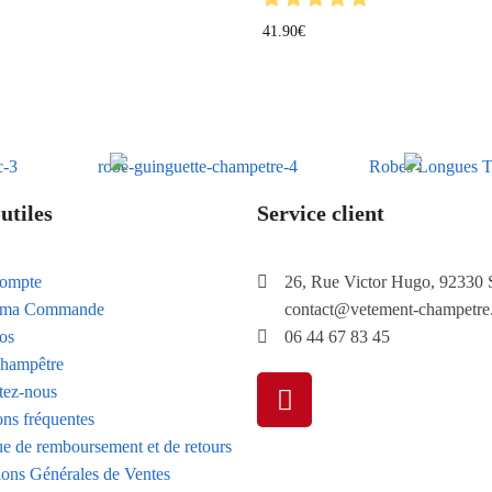
41.90
€
utiles
Service client
ompte
26, Rue Victor Hugo, 92330 
e ma Commande
contact@vetement-champetre
os
06 44 67 83 45
hampêtre
tez-nous
ons fréquentes
ue de remboursement et de retours
ions Générales de Ventes