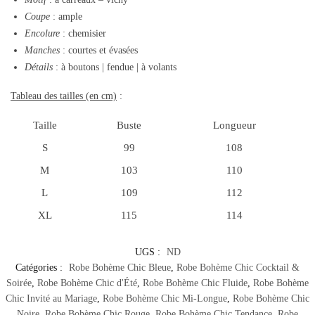
Coupe
: ample
Encolure
: chemisier
Manches
: courtes et évasées
Détails
: à boutons | fendue | à volants
Tableau des tailles (en cm)
:
Taille
Buste
Longueur
S
99
108
M
103
110
L
109
112
XL
115
114
UGS :
ND
Catégories :
Robe Bohème Chic Bleue
,
Robe Bohème Chic Cocktail &
Soirée
,
Robe Bohème Chic d'Été
,
Robe Bohème Chic Fluide
,
Robe Bohème
Chic Invité au Mariage
,
Robe Bohème Chic Mi-Longue
,
Robe Bohème Chic
Noire
,
Robe Bohème Chic Rouge
,
Robe Bohème Chic Tendance
,
Robe