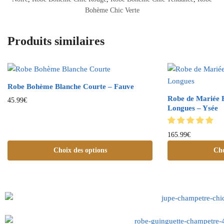
Bohème Chic Verte
Produits similaires
Robe Bohème Blanche Courte – Fauve
Robe de Mariée
45.99
€
Longues – Ysée
165.99
€
Choix des options
Cho