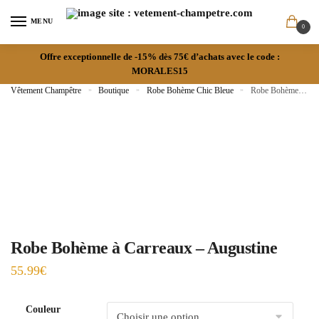
MENU
0
Offre exceptionnelle de -15% dès 75€ d’achats avec le code :
MORALES15
Vêtement Champêtre
»
Boutique
»
Robe Bohème Chic Bleue
»
Robe Bohème à Carreaux – Augustine
Robe Bohème à Carreaux – Augustine
55.99
€
Couleur