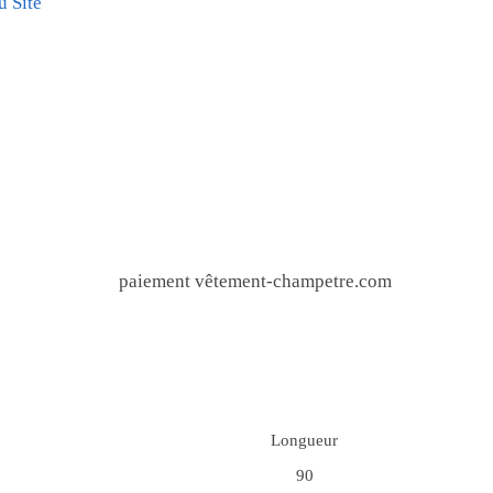
u Site
e
Longueur
90