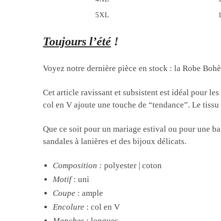
5XL
Toujours l’été
!
Voyez notre dernière pièce en stock : la Robe Boh
Cet article ravissant et subsistent est idéal pour l
col en V ajoute une touche de “tendance”. Le tissu b
Que ce soit pour un mariage estival ou pour une bal
sandales à lanières et des bijoux délicats.
Composition
:
polyester | coton
Motif
: uni
Coupe
: ample
Encolure
: col en V
Manches
: longues