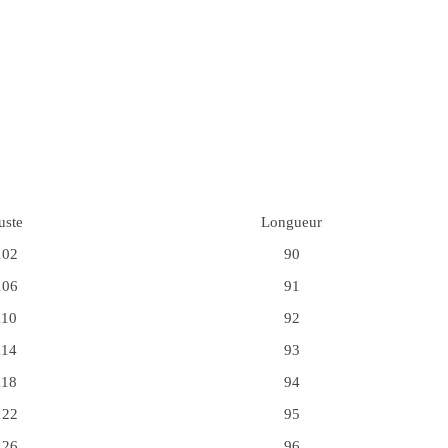
uste
Longueur
102
90
106
91
110
92
114
93
118
94
122
95
126
96