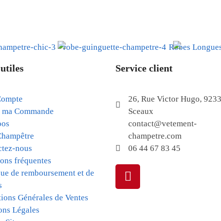
utiles
Service client
ompte
26, Rue Victor Hugo, 923
e ma Commande
Sceaux
pos
contact@vetement-
Champêtre
champetre.com
ctez-nous
06 44 67 83 45
ons fréquentes
que de remboursement et de
s
ions Générales de Ventes
ons Légales