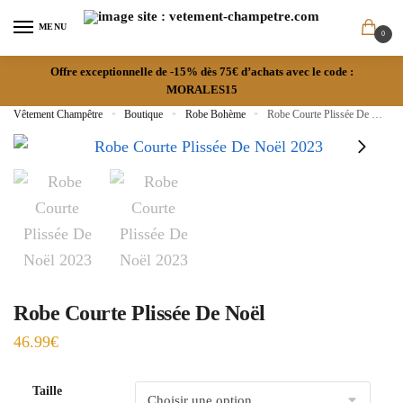
MENU
0
Offre exceptionnelle de -15% dès 75€ d’achats avec le code :
MORALES15
Vêtement Champêtre
»
Boutique
»
Robe Bohème
»
Robe Courte Plissée De Noël
Robe Courte Plissée De Noël
46.99
€
Taille