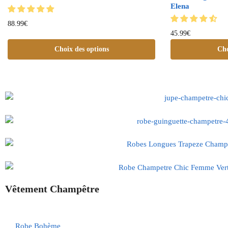
Elena
88.99
€
45.99
€
Choix des options
Cho
Vêtement Champêtre
Robe Bohème