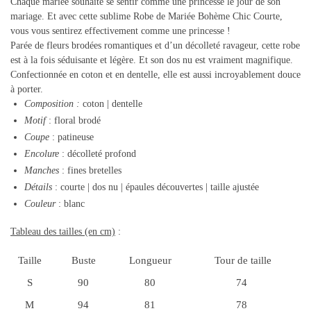
Chaque mariée souhaite se sentir comme une princesse le jour de son
mariage. Et avec cette sublime Robe de Mariée Bohème Chic Courte,
vous vous sentirez effectivement comme une princesse !
Parée de fleurs brodées romantiques et d’un décolleté ravageur, cette robe
est à la fois séduisante et légère. Et son dos nu est vraiment magnifique.
Confectionnée en coton et en dentelle, elle est aussi incroyablement douce
à porter.
Composition
:
coton
| dentelle
Motif
: floral brodé
Coupe
: patineuse
Encolure
: décolleté profond
Manches
: fines bretelles
Détails
: courte | dos nu | épaules découvertes | taille ajustée
Couleur
: blanc
Tableau des tailles (en cm)
:
Taille
Buste
Longueur
Tour de taille
S
90
80
74
M
94
81
78