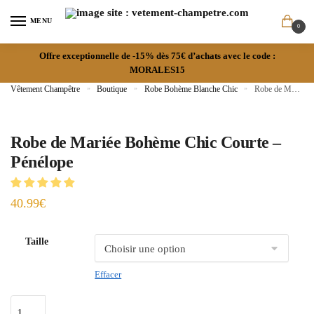
MENU
0
Offre exceptionnelle de -15% dès 75€ d’achats avec le code :
MORALES15
Vêtement Champêtre
»
Boutique
»
Robe Bohème Blanche Chic
»
Robe de Mariée Bohème Chic Courte – Pénélope
Robe de Mariée Bohème Chic Courte –
Pénélope
40.99
€
Taille
Effacer