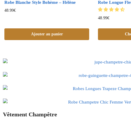
Robe Blanche Style Bohème – Hélène
Robe Longue Fle
48.99
€
48.99
€
Ajouter au panier
Cho
Vêtement Champêtre