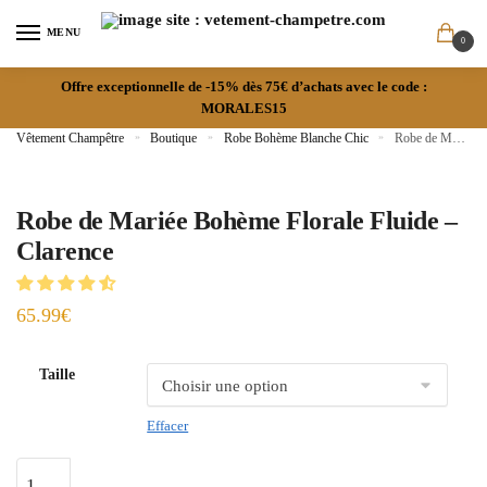
MENU
0
Offre exceptionnelle de -15% dès 75€ d’achats avec le code :
MORALES15
Vêtement Champêtre
»
Boutique
»
Robe Bohème Blanche Chic
»
Robe de Mariée Bohème Florale Fluide – Clarence
Robe de Mariée Bohème Florale Fluide –
Clarence
65.99
€
Taille
Effacer