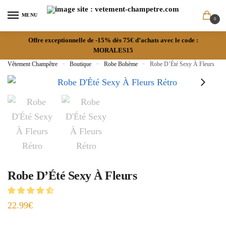
MENU
0
Offre exceptionnelle de -15% dès 75€ d’achats avec le code :
MORALES15
Vêtement Champêtre
»
Boutique
»
Robe Bohème
»
Robe D’Été Sexy À Fleurs
Robe D’Été Sexy À Fleurs
22.99
€