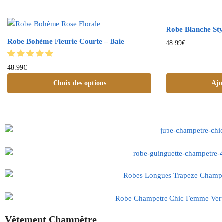
Robe Blanche St
Robe Bohème Fleurie Courte – Baie
48.99
€
48.99
€
Choix des options
Ajo
Vêtement Champêtre