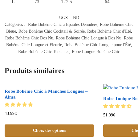
L
73
127.5
64
UGS :
ND
Catégories :
Robe Bohème Chic à Epaules Dénudées
,
Robe Bohème Chic
Bleue
,
Robe Bohème Chic Cocktail & Soirée
,
Robe Bohème Chic d'Été
,
Robe Bohème Chic Dos Nu
,
Robe Bohème Chic Longue à Dos Nu
,
Robe
Bohème Chic Longue et Fleurie
,
Robe Bohème Chic Longue pour l'Été
,
Robe Bohème Chic Tendance
,
Robe Longue Bohème Chic
Produits similaires
Robe Bohème Chic à Manches Longues –
Alma
Robe Tunique B
43.99
€
51.99
€
Choix des options
Cho