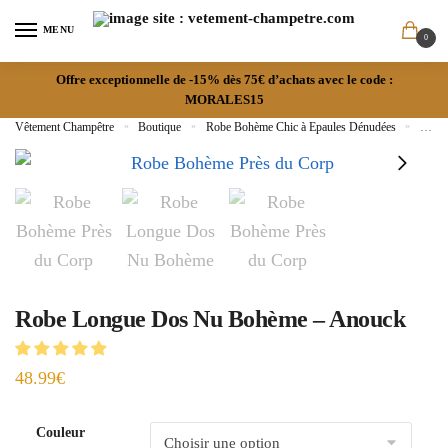
MENU
0
Offre exceptionnelle de -15% dès 75€ d’achats avec le code :
MORALES15
Vêtement Champêtre
»
Boutique
»
Robe Bohème Chic à Epaules Dénudées
»
Robe
Robe Longue Dos Nu Bohème – Anouck
48.99
€
Couleur