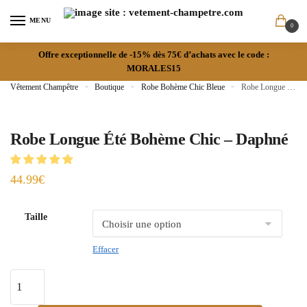
MENU
0
Offre exceptionnelle de -15% dès 75€ d’achats avec le code :
MORALES15
Vêtement Champêtre
»
Boutique
»
Robe Bohème Chic Bleue
»
Robe Longue Été Bohème Chic – Daphné
Robe Longue Été Bohème Chic – Daphné
44.99
€
Taille
Effacer