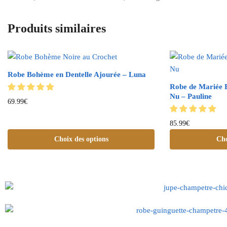
Produits similaires
Robe Bohème en Dentelle Ajourée – Luna
Robe de Mariée 
Nu – Pauline
69.99
€
85.99
€
Choix des options
Cho