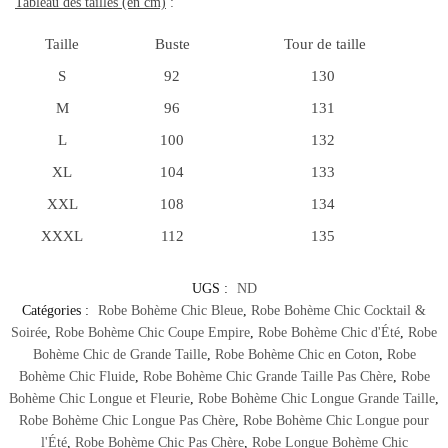
Tableau des tailles (en cm)
:
Taille
Buste
Tour de taille
S
92
130
M
96
131
L
100
132
XL
104
133
XXL
108
134
XXXL
112
135
UGS :
ND
Catégories :
Robe Bohème Chic Bleue
,
Robe Bohème Chic Cocktail &
Soirée
,
Robe Bohème Chic Coupe Empire
,
Robe Bohème Chic d'Été
,
Robe
Bohème Chic de Grande Taille
,
Robe Bohème Chic en Coton
,
Robe
Bohème Chic Fluide
,
Robe Bohème Chic Grande Taille Pas Chère
,
Robe
Bohème Chic Longue et Fleurie
,
Robe Bohème Chic Longue Grande Taille
,
Robe Bohème Chic Longue Pas Chère
,
Robe Bohème Chic Longue pour
l'Été
,
Robe Bohème Chic Pas Chère
,
Robe Longue Bohème Chic