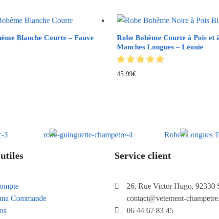
ème Blanche Courte – Fauve
Robe Bohème Courte à Pois et 
Manches Longues – Léonie
45.99
€
utiles
Service client
ompte
26, Rue Victor Hugo, 92330 
e ma Commande
contact@vetement-champetre
os
06 44 67 83 45