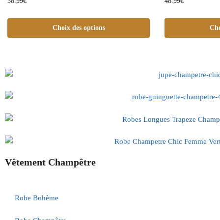
38.99
€
48.99
€
Choix des options
Cho
Vêtement Champêtre
Robe Bohème