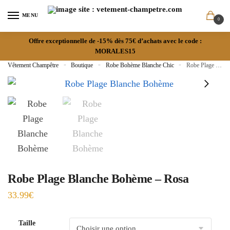
MENU
0
Offre exceptionnelle de -15% dès 75€ d’achats avec le code :
MORALES15
Vêtement Champêtre
»
Boutique
»
Robe Bohème Blanche Chic
»
Robe Plage Blanche Bohème – Rosa
Robe Plage Blanche Bohème – Rosa
33.99
€
Taille