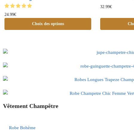
32.99
€
24.99
€
Choix des options
Cho
Vêtement Champêtre
Robe Bohème