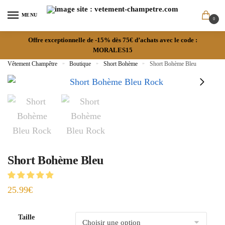
MENU
0
Offre exceptionnelle de -15% dès 75€ d’achats avec le code :
MORALES15
Vêtement Champêtre
»
Boutique
»
Short Bohème
»
Short Bohème Bleu
Short Bohème Bleu
25.99
€
Taille