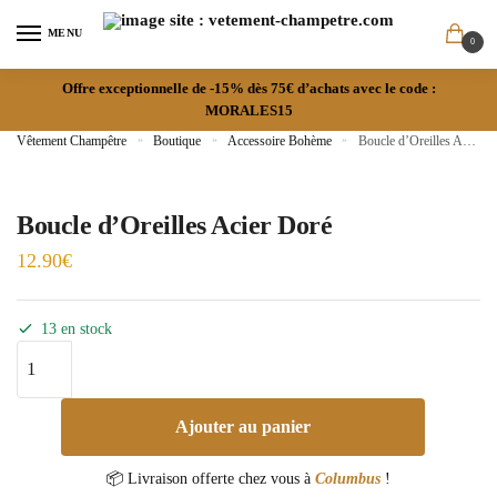
MENU
0
Offre exceptionnelle de -15% dès 75€ d’achats avec le code :
MORALES15
Vêtement Champêtre
»
Boutique
»
Accessoire Bohème
»
Boucle d’Oreilles Acier Doré
Boucle d’Oreilles Acier Doré
12.90
€
13 en stock
Ajouter au panier
📦 Livraison offerte chez vous à
Columbus
!