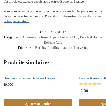
Cet article est expédié depuis notre entrepôt basé en
France
.
Vous pouvez retourner ou échanger un article dans les
14 jours
suivant la
réception de votre commande. Pour plus d’informations, consultez notre
Politique de retour
UGS :
MB-BIJ113
Catégories :
Accessoire Bohème
,
Bijoux Bohème Chic
,
Boucle d'Oreille
Bohème Chic
Étiquettes :
Boucles d'oreilles
,
livraison
,
Nouveauté
Produits similaires
Boucles d’oreilles Bohème Hippie
Bague Anneau D
29.00
€
12.00
€
Ajouter au panier
Ajo