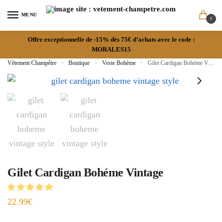
MENU
0
Offre exceptionnelle de -15% dès 75€ d’achats avec le code :
MORALES15
Vêtement Champêtre
»
Boutique
»
Veste Bohème
»
Gilet Cardigan Bohéme Vintage
Gilet Cardigan Bohéme Vintage
22.99
€