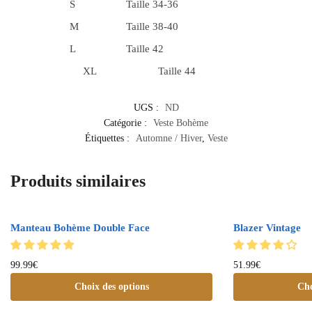
S
Taille 34-36
M
Taille 38-40
L
Taille 42
XL
Taille 44
UGS :
ND
Catégorie :
Veste Bohème
Étiquettes :
Automne / Hiver
,
Veste
Produits similaires
Manteau Bohème Double Face
Blazer Vintage
99.99
€
51.99
€
Choix des options
Cho