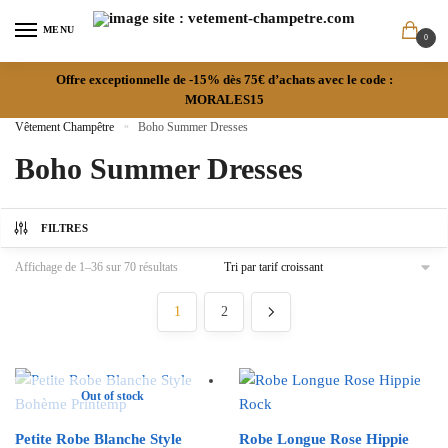
MENU
0
Offre exceptionnelle de -15% dès 75€ d’achats avec le code :
MORALES15
Vêtement Champêtre
»
Boho Summer Dresses
Boho Summer Dresses
FILTRES
Affichage de 1–36 sur 70 résultats
1
2
Out of stock
Petite Robe Blanche Style
Robe Longue Rose Hippie