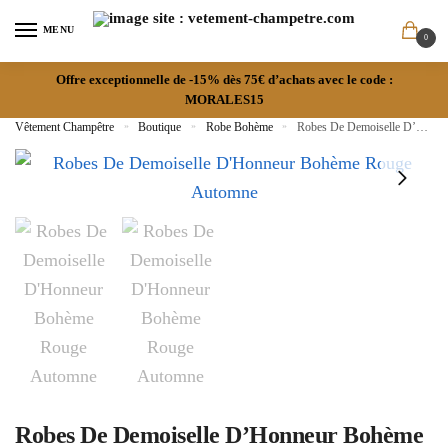
MENU
0
Offre exceptionnelle de -15% dès 75€ d’achats avec le code :
MORALES15
Vêtement Champêtre
»
Boutique
»
Robe Bohème
»
Robes De Demoiselle D’Honneur Bohème Rouge
Robes De Demoiselle D’Honneur Bohème