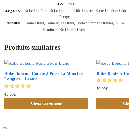
UGS :
ND
Catégories :
Robe Bohème
,
Robe Bohème Chic Courte
,
Robe Bohème Chic
Rouge
Étiquettes :
Boho Dress
,
Boho Mini Dress
,
Boho Summer Dresses
,
NEW
Products
,
Red Boho Dress
Produits similaires
Robe Bohème Courte à Pois et à Manches
Robe Dentelle Bo
Longues – Léonie
50.99
€
45.99
€
Choix des options
Cho