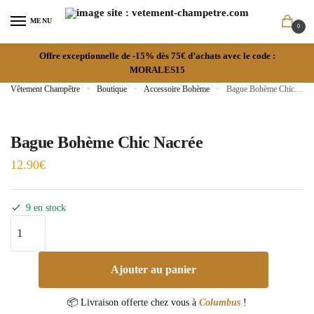
MENU
0
Offre exceptionnelle de -15% dès 75€ d’achats avec le code :
MORALES15
Vêtement Champêtre
»
Boutique
»
Accessoire Bohème
»
Bague Bohème Chic Nacrée
Bague Bohème Chic Nacrée
12.90
€
9 en stock
Ajouter au panier
📦 Livraison offerte chez vous à
Columbus
!