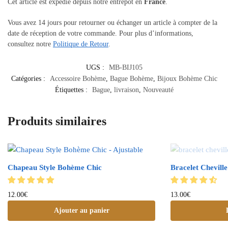
Cet article est expédié depuis notre entrepôt en
France
.
Vous avez 14 jours pour retourner ou échanger un article à compter de la
date de réception de votre commande. Pour plus d’informations,
consultez notre
Politique de Retour
.
UGS :
MB-BIJ105
Catégories :
Accessoire Bohème
,
Bague Bohème
,
Bijoux Bohème Chic
Étiquettes :
Bague
,
livraison
,
Nouveauté
Produits similaires
Chapeau Style Bohème Chic
Bracelet Cheville
12.00
€
13.00
€
Ajouter au panier