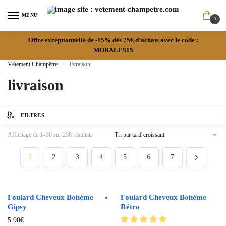
MENU
0
Offre exceptionnelle de -15% dès 75€ d’achats avec le code :
MORALES15
Vêtement Champêtre
»
livraison
livraison
FILTRES
Affichage de 1–36 sur 238 résultats
1
2
3
4
5
6
7
Foulard Cheveux Bohème
Foulard Cheveux Bohème
Gipsy
Rétro
5.90
€