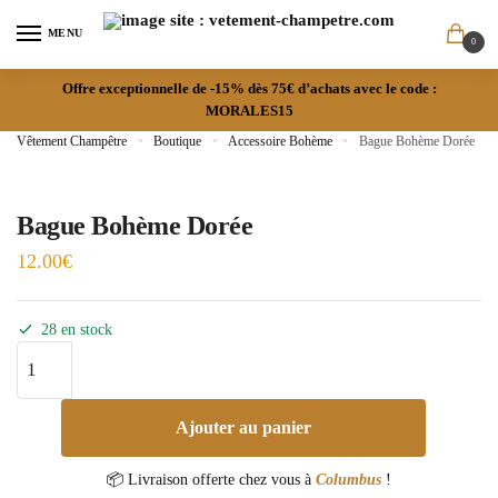
MENU
0
Offre exceptionnelle de -15% dès 75€ d’achats avec le code :
MORALES15
Vêtement Champêtre
»
Boutique
»
Accessoire Bohème
»
Bague Bohème Dorée
Bague Bohème Dorée
12.00
€
28 en stock
Ajouter au panier
📦 Livraison offerte chez vous à
Columbus
!