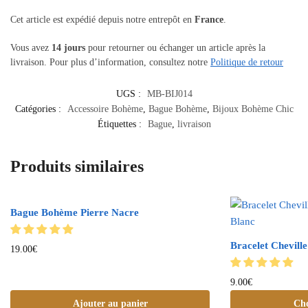
Cet article est expédié depuis notre entrepôt en
France
.
Vous avez
14 jours
pour retourner ou échanger un article après la
livraison. Pour plus d’information, consultez notre
Politique de retour
UGS :
MB-BIJ014
Catégories :
Accessoire Bohème
,
Bague Bohème
,
Bijoux Bohème Chic
Étiquettes :
Bague
,
livraison
Produits similaires
Bague Bohème Pierre Nacre
Bracelet Chevill
19.00
€
9.00
€
Ajouter au panier
Cho