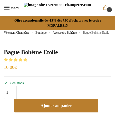
MENU
0
Offre exceptionnelle de -15% dès 75€ d’achats avec le code :
MORALES15
Vêtement Champêtre
»
Boutique
»
Accessoire Bohème
»
Bague Bohème Etoile
Bague Bohème Etoile
10.00
€
7 en stock
Ajouter au panier