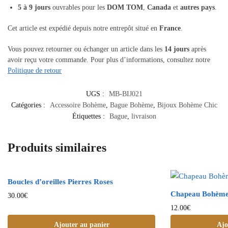
5 à 9 jours
ouvrables pour les
DOM TOM
,
Canada
et
autres pays
.
Cet article est expédié depuis notre entrepôt situé en
France
.
Vous pouvez retourner ou échanger un article dans les
14 jours
après
avoir reçu votre commande. Pour plus d’informations, consultez notre
Politique de retour
UGS :
MB-BIJ021
Catégories :
Accessoire Bohème
,
Bague Bohème
,
Bijoux Bohème Chic
Étiquettes :
Bague
,
livraison
Produits similaires
Boucles d’oreilles Pierres Roses
Chapeau Bohème
30.00
€
12.00
€
Ajouter au panier
Ajo