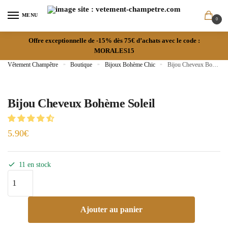
MENU
0
Offre exceptionnelle de -15% dès 75€ d’achats avec le code :
MORALES15
Vêtement Champêtre
»
Boutique
»
Bijoux Bohème Chic
»
Bijou Cheveux Bohème Soleil
Bijou Cheveux Bohème Soleil
5.90
€
11 en stock
Ajouter au panier