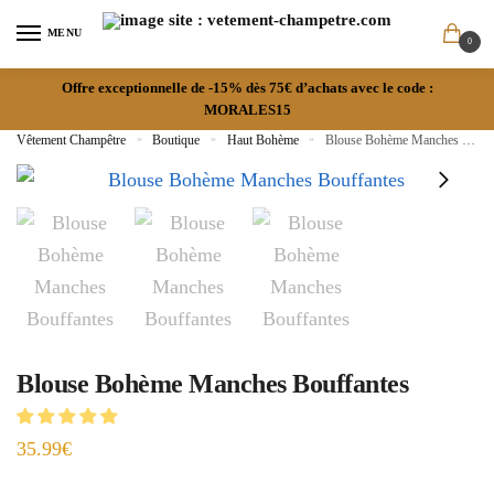
MENU
0
Offre exceptionnelle de -15% dès 75€ d’achats avec le code :
MORALES15
Vêtement Champêtre
»
Boutique
»
Haut Bohème
»
Blouse Bohème Manches Bouffantes
Blouse Bohème Manches Bouffantes
35.99
€