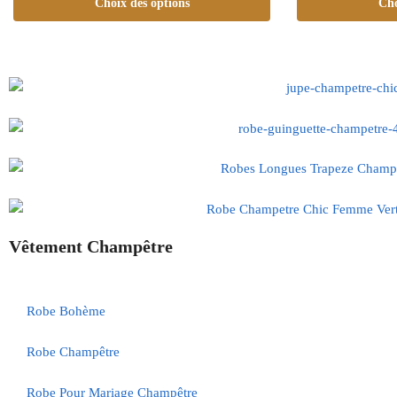
Choix des options
Cho
Vêtement Champêtre
Robe Bohème
Robe Champêtre
Robe Pour Mariage Champêtre