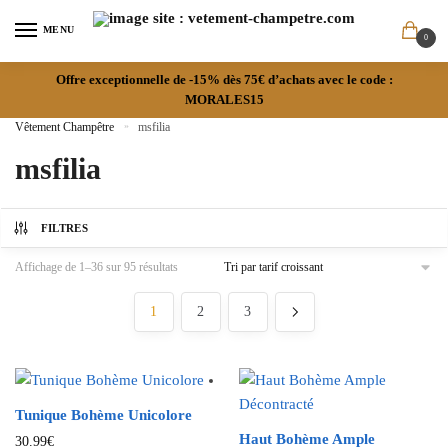
MENU
0
Offre exceptionnelle de -15% dès 75€ d’achats avec le code :
MORALES15
Vêtement Champêtre
»
msfilia
msfilia
FILTRES
Affichage de 1–36 sur 95 résultats
1
2
3
Tunique Bohème Unicolore
Haut Bohème Ample
30.99
€