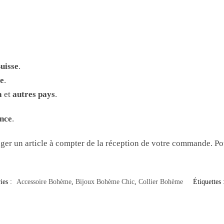
uisse
.
e
.
a
et
autres pays
.
nce
.
ger un article à compter de la réception de votre commande. Po
ies :
Accessoire Bohème
,
Bijoux Bohème Chic
,
Collier Bohème
Étiquettes