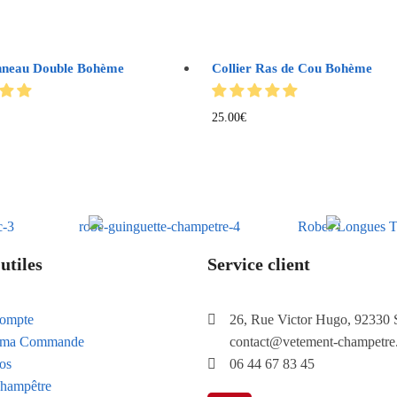
nneau Double Bohème
Collier Ras de Cou Bohème
25.00
€
utiles
Service client
ompte
26, Rue Victor Hugo, 92330 
e ma Commande
contact@vetement-champetre
os
06 44 67 83 45
hampêtre