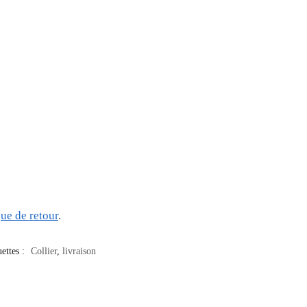
que de retour
.
uettes :
Collier
,
livraison