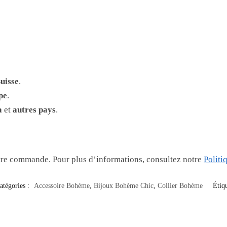
uisse
.
pe
.
a
et
autres pays
.
re commande. Pour plus d’informations, consultez notre
Politi
atégories :
Accessoire Bohème
,
Bijoux Bohème Chic
,
Collier Bohème
Étiq