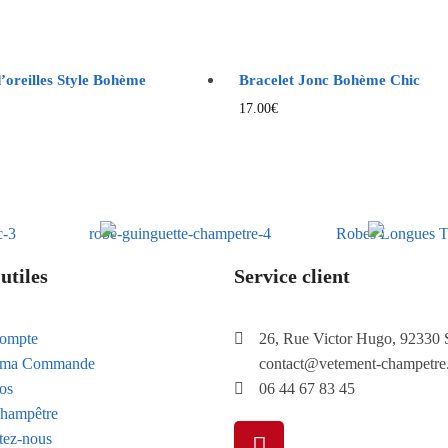
’oreilles Style Bohème
Bracelet Jonc Bohème Chic
17.00
€
utiles
Service client
ompte
26, Rue Victor Hugo, 92330 
e ma Commande
contact@vetement-champetre
os
06 44 67 83 45
hampêtre
tez-nous