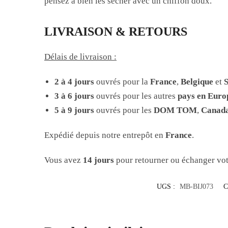
pensez à bien les sécher avec un chiffon doux.
LIVRAISON & RETOURS
Délais de livraison :
2 à 4 jours
ouvrés pour la
France
,
Belgique
et
S
3 à 6 jours
ouvrés pour les autres
pays en Euro
5 à 9 jours
ouvrés pour les
DOM TOM
,
Canad
Expédié depuis notre entrepôt en
France
.
Vous avez
14 jours
pour retourner ou échanger vot
UGS :
MB-BIJ073
C